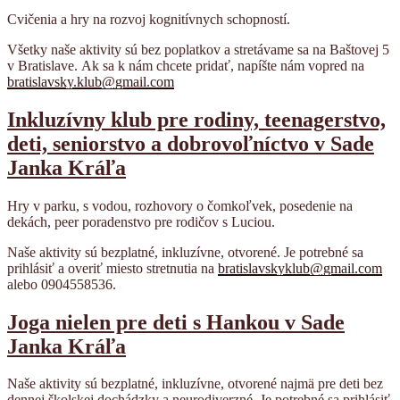
Cvičenia a hry na rozvoj kognitívnych schopností.
Všetky naše aktivity sú bez poplatkov a stretávame sa na Baštovej 5
v Bratislave.
Ak sa k nám chcete pridať, napíšte nám vopred na
bratislavsky.klub@gmail.com
Inkluzívny klub pre rodiny, teenagerstvo,
deti, seniorstvo a dobrovoľníctvo v Sade
Janka Kráľa
Hry v parku, s vodou, rozhovory o čomkoľvek, posedenie na
dekách, peer poradenstvo pre rodičov s Luciou.
Naše aktivity sú bezplatné, inkluzívne, otvorené. Je potrebné sa
prihlásiť a overiť miesto stretnutia na
bratislavskyklub@gmail.com
alebo 0904558536.
Joga nielen pre deti s Hankou v Sade
Janka Kráľa
Naše aktivity sú bezplatné, inkluzívne, otvorené najmä pre deti bez
dennej školskej dochádzky a neurodiverzné. Je potrebné sa prihlásiť