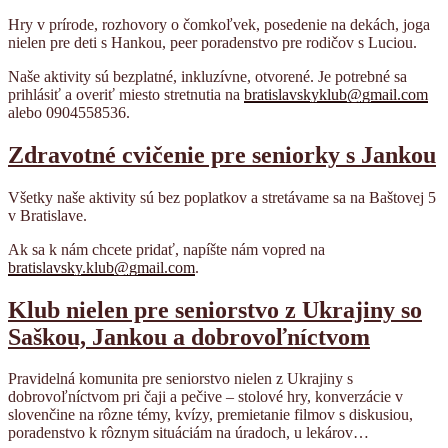
Hry v prírode, rozhovory o čomkoľvek, posedenie na dekách, joga
nielen pre deti s Hankou, peer poradenstvo pre rodičov s Luciou.
Naše aktivity sú bezplatné, inkluzívne, otvorené. Je potrebné sa
prihlásiť a overiť miesto stretnutia na
bratislavskyklub@gmail.com
alebo 0904558536.
Zdravotné cvičenie pre seniorky s Jankou
Všetky naše aktivity sú bez poplatkov a stretávame sa na Baštovej 5
v Bratislave.
Ak sa k nám chcete pridať, napíšte nám vopred na
bratislavsky.klub@gmail.com
.
Klub nielen pre seniorstvo z Ukrajiny so
Saškou, Jankou a dobrovoľníctvom
Pravidelná komunita pre seniorstvo nielen z Ukrajiny s
dobrovoľníctvom pri čaji a pečive – stolové hry, konverzácie v
slovenčine na rôzne témy, kvízy, premietanie filmov s diskusiou,
poradenstvo k rôznym situáciám na úradoch, u lekárov…