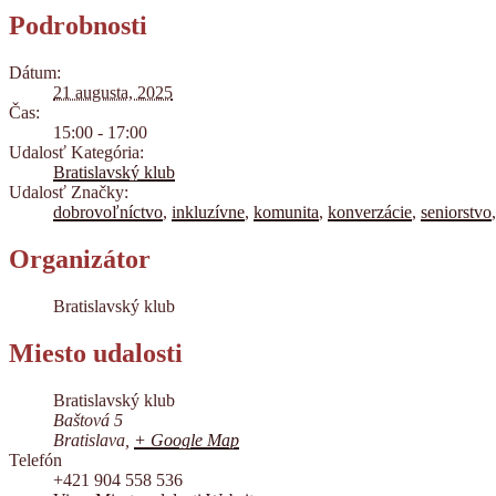
Podrobnosti
Dátum:
21 augusta, 2025
Čas:
15:00 - 17:00
Udalosť Kategória:
Bratislavský klub
Udalosť Značky:
dobrovoľníctvo
,
inkluzívne
,
komunita
,
konverzácie
,
seniorstvo
Organizátor
Bratislavský klub
Miesto udalosti
Bratislavský klub
Baštová 5
Bratislava
,
+ Google Map
Telefón
+421 904 558 536