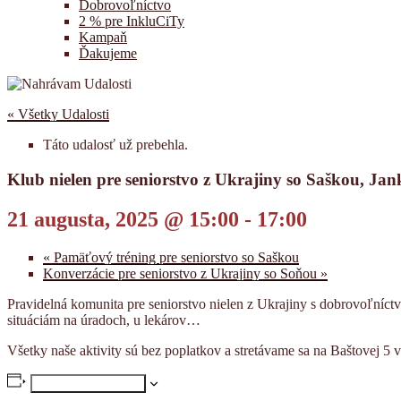
Dobrovoľníctvo
2 % pre InkluCiTy
Kampaň
Ďakujeme
« Všetky Udalosti
Táto udalosť už prebehla.
Klub nielen pre seniorstvo z Ukrajiny so Saškou, J
21 augusta, 2025 @ 15:00
-
17:00
«
Pamäťový tréning pre seniorstvo so Saškou
Konverzácie pre seniorstvo z Ukrajiny so Soňou
»
Pravidelná komunita pre seniorstvo nielen z Ukrajiny s dobrovoľníctv
situáciám na úradoch, u lekárov…
Všetky naše aktivity sú bez poplatkov a stretávame sa na Baštovej 5 
Pridať do kalendára