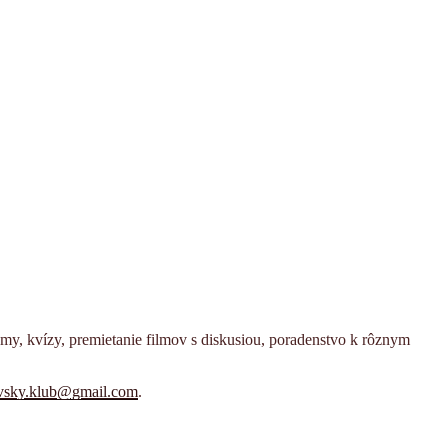
témy, kvízy, premietanie filmov s diskusiou, poradenstvo k rôznym
avsky.klub@gmail.com
.