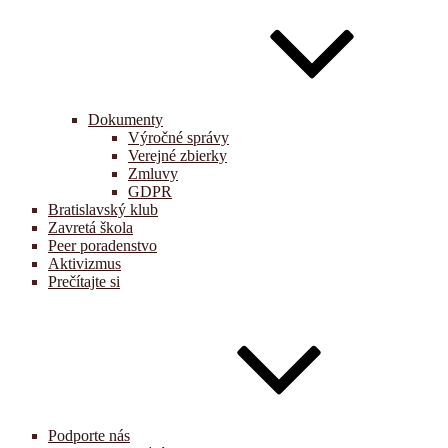
Dokumenty
Výročné správy
Verejné zbierky
Zmluvy
GDPR
Bratislavský klub
Zavretá škola
Peer poradenstvo
Aktivizmus
Prečítajte si
Podporte nás