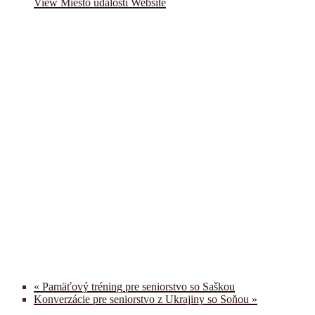
View Miesto udalosti Website
«
Pamäťový tréning pre seniorstvo so Saškou
Konverzácie pre seniorstvo z Ukrajiny so Soňou
»