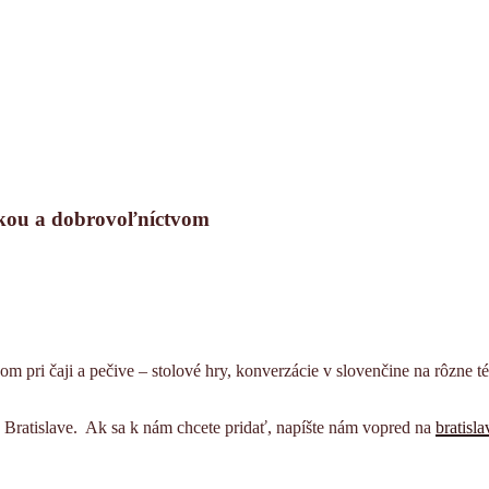
ankou a dobrovoľníctvom
om pri čaji a pečive – stolové hry, konverzácie v slovenčine na rôzne 
v Bratislave.
Ak sa k nám chcete pridať, napíšte nám vopred na
bratisl