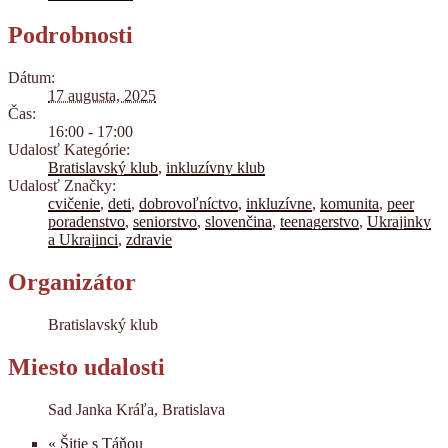
Podrobnosti
Dátum:
17 augusta, 2025
Čas:
16:00 - 17:00
Udalosť Kategórie:
Bratislavský klub
,
inkluzívny klub
Udalosť Značky:
cvičenie
,
deti
,
dobrovoľníctvo
,
inkluzívne
,
komunita
,
peer
poradenstvo
,
seniorstvo
,
slovenčina
,
teenagerstvo
,
Ukrajinky
a Ukrajinci
,
zdravie
Organizátor
Bratislavský klub
Miesto udalosti
Sad Janka Kráľa, Bratislava
«
Šitie s Táňou