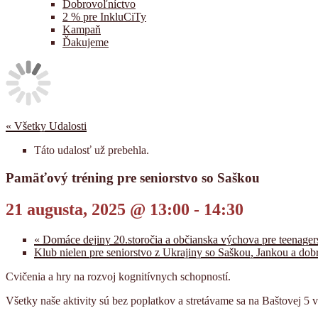
Dobrovoľníctvo
2 % pre InkluCiTy
Kampaň
Ďakujeme
« Všetky Udalosti
Táto udalosť už prebehla.
Pamäťový tréning pre seniorstvo so Saškou
21 augusta, 2025 @ 13:00
-
14:30
«
Domáce dejiny 20.storočia a občianska výchova pre teenager
Klub nielen pre seniorstvo z Ukrajiny so Saškou, Jankou a d
Cvičenia a hry na rozvoj kognitívnych schopností.
Všetky naše aktivity sú bez poplatkov a stretávame sa na Baštovej 5 