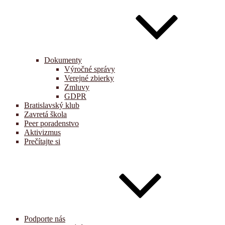
Dokumenty
Výročné správy
Verejné zbierky
Zmluvy
GDPR
Bratislavský klub
Zavretá škola
Peer poradenstvo
Aktivizmus
Prečítajte si
Podporte nás