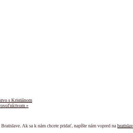
stvo s Kristiánom
obrovoľníctvom
»
v Bratislave. Ak sa k nám chcete pridať, napíšte nám vopred na
bratisl