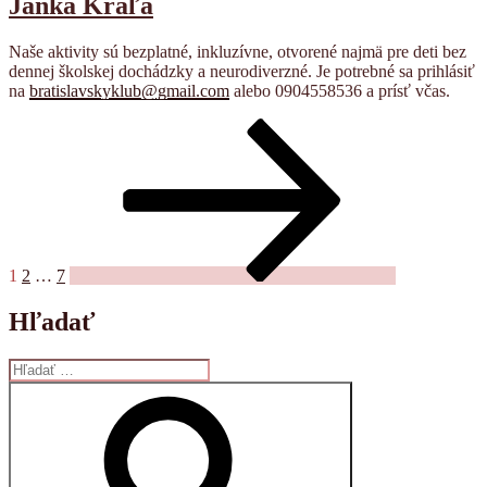
Janka Kráľa
Naše aktivity sú bezplatné, inkluzívne, otvorené najmä pre deti bez
dennej školskej dochádzky a neurodiverzné. Je potrebné sa prihlásiť
na
bratislavskyklub@gmail.com
alebo 0904558536 a prísť včas.
Stránkovanie
Stránka
Stránka
Stránka
Nasledujúca
stránka
príspevkov
1
2
…
7
Hľadať
Hľadať:
Vyhľadávanie