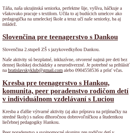
Táňa, naša ukrajinská seniorka, perfektne šije, vyšíva, háčkuje a
všakovako pracuje s textilom. Učila to aj budúcich umelcov ako
pedagogička na umeleckej škole a teraz učí naše seniorky, ba aj
mládež.
Slovenčina pre teenagerstvo s Dankou
Slovenčina 2.stupeň ZŠ s jazykovedkyňou Dankou.
Naše aktivity sú bezplatné, inkluzívne, otvorené najmä pre deti bez
dennej školskej dochádzky a neurodiverzné. Je potrebné sa prihlásiť
na
bratislavskyklub@gmail.com
alebo 0904558536 a prísť včas.
Kresba pre teenagerstvo s Hankou,
komunita, peer poradenstvo rodičom detí
v individuálnom vzdelávaní s Luciou
Kresba a ďalšie výtvarné aktivity (aj ako príprava na prijímačky na
stredné školy) s našou dlhoročnou dobrovoľníčkou a študentkou
liečebnej pedagogiky Hankou.
Peer poradenstvo a svojpomocné skupiny pre rodičov detí v