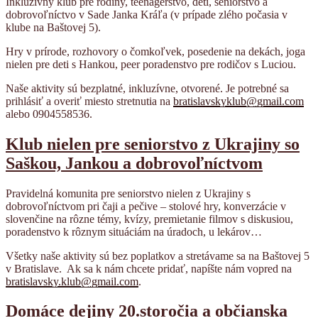
Inkluzívny klub pre rodiny, teenagerstvo, deti, seniorstvo a
dobrovoľníctvo
v Sade Janka Kráľa (v prípade zlého počasia v
klube na Baštovej 5).
Hry v prírode, rozhovory o čomkoľvek, posedenie na dekách, joga
nielen pre deti s Hankou, peer poradenstvo pre rodičov s Luciou.
Naše aktivity sú bezplatné, inkluzívne, otvorené. Je potrebné sa
prihlásiť a overiť miesto stretnutia na
bratislavskyklub@gmail.com
alebo 0904558536.
Klub nielen pre seniorstvo z Ukrajiny so
Saškou, Jankou a dobrovoľníctvom
Pravidelná komunita pre seniorstvo nielen z Ukrajiny s
dobrovoľníctvom pri čaji a pečive – stolové hry, konverzácie v
slovenčine na rôzne témy, kvízy, premietanie filmov s diskusiou,
poradenstvo k rôznym situáciám na úradoch, u lekárov…
Všetky naše aktivity sú bez poplatkov a stretávame sa na Baštovej 5
v Bratislave.
Ak sa k nám chcete pridať, napíšte nám vopred na
bratislavsky.klub@gmail.com
.
Domáce dejiny 20.storočia a občianska