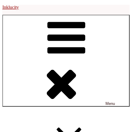
Prejsť
Inklucity
na
obsah
Menu