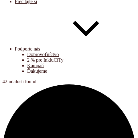
Prečítajte si
Podporte nás
Dobrovoľníctvo
2 % pre InkluCiTy
Kampaň
Ďakujeme
42 udalosti found.