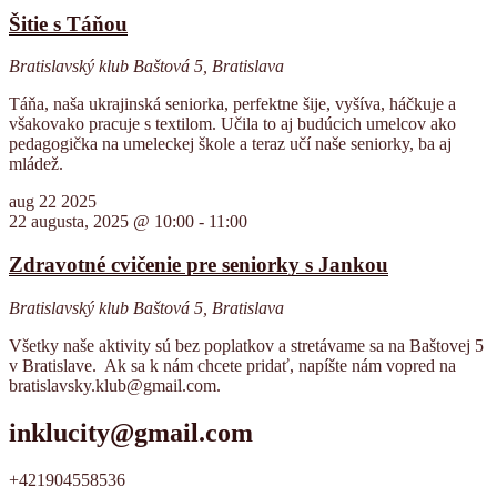
Šitie s Táňou
Bratislavský klub
Baštová 5, Bratislava
Táňa, naša ukrajinská seniorka, perfektne šije, vyšíva, háčkuje a
všakovako pracuje s textilom. Učila to aj budúcich umelcov ako
pedagogička na umeleckej škole a teraz učí naše seniorky, ba aj
mládež.
aug
22
2025
22 augusta, 2025 @ 10:00
-
11:00
Zdravotné cvičenie pre seniorky s Jankou
Bratislavský klub
Baštová 5, Bratislava
Všetky naše aktivity sú bez poplatkov a stretávame sa na Baštovej 5
v Bratislave. Ak sa k nám chcete pridať, napíšte nám vopred na
bratislavsky.klub@gmail.com.
inklucity@gmail.com
+421904558536