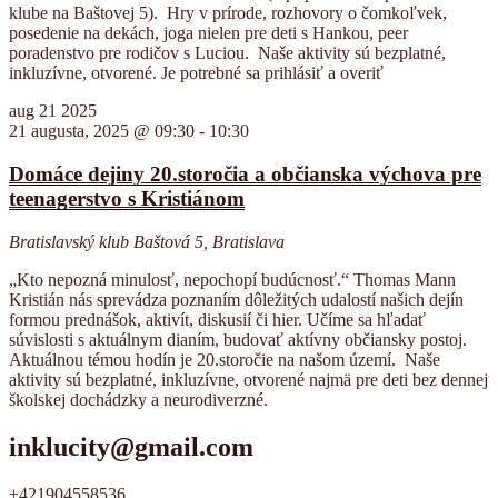
klube na Baštovej 5). Hry v prírode, rozhovory o čomkoľvek,
posedenie na dekách, joga nielen pre deti s Hankou, peer
poradenstvo pre rodičov s Luciou. Naše aktivity sú bezplatné,
inkluzívne, otvorené. Je potrebné sa prihlásiť a overiť
aug
21
2025
21 augusta, 2025 @ 09:30
-
10:30
Domáce dejiny 20.storočia a občianska výchova pre
teenagerstvo s Kristiánom
Bratislavský klub
Baštová 5, Bratislava
„Kto nepozná minulosť, nepochopí budúcnosť.“ Thomas Mann
Kristián nás sprevádza poznaním dôležitých udalostí našich dejín
formou prednášok, aktivít, diskusií či hier. Učíme sa hľadať
súvislosti s aktuálnym dianím, budovať aktívny občiansky postoj.
Aktuálnou témou hodín je 20.storočie na našom území. Naše
aktivity sú bezplatné, inkluzívne, otvorené najmä pre deti bez dennej
školskej dochádzky a neurodiverzné.
inklucity@gmail.com
+421904558536