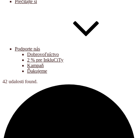
Prečítajte si
Podporte nás
Dobrovoľníctvo
2 % pre InkluCiTy
Kampaň
Ďakujeme
42 udalosti found.