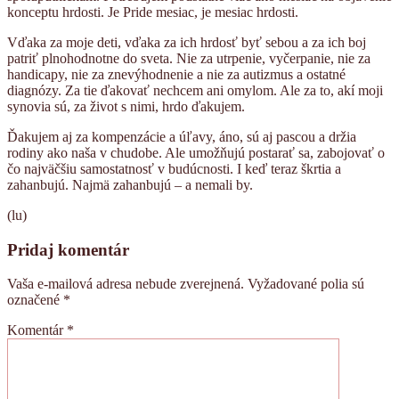
konceptu hrdosti. Je Pride mesiac, je mesiac hrdosti.
Vďaka za moje deti, vďaka za ich hrdosť byť sebou a za ich boj
patriť plnohodnotne do sveta. Nie za utrpenie, vyčerpanie, nie za
handicapy, nie za znevýhodnenie a nie za autizmus a ostatné
diagnózy. Za tie ďakovať nechcem ani omylom. Ale za to, akí moji
synovia sú, za život s nimi, hrdo ďakujem.
Ďakujem aj za kompenzácie a úľavy, áno, sú aj pascou a držia
rodiny ako naša v chudobe. Ale umožňujú postarať sa, zabojovať o
čo najväčšiu samostatnosť v budúcnosti. I keď teraz škrtia a
zahanbujú. Najmä zahanbujú – a nemali by.
(lu)
Pridaj komentár
Vaša e-mailová adresa nebude zverejnená.
Vyžadované polia sú
označené
*
Komentár
*