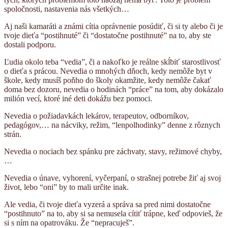
spoločnosti, nastavenia nás všetkých…
Aj naši kamaráti a známi cítia oprávnenie posúdiť, či si ty alebo či je
tvoje dieťa “postihnuté” či “dostatočne postihnuté” na to, aby ste
dostali podporu.
Ľudia okolo teba “vedia”, či a nakoľko je reálne skĺbiť starostlivosť
o dieťa s prácou. Nevedia o mnohých dňoch, kedy nemôže byt v
škole, kedy musíš poňho do školy okamžite, kedy nemôže čakať
doma bez dozoru, nevedia o hodinách “práce” na tom, aby dokázalo
milión vecí, ktoré iné deti dokážu bez pomoci.
Nevedia o požiadavkách lekárov, terapeutov, odborníkov,
pedagógov,… na nácviky, režim, “lenpolhodinky” denne z rôznych
strán.
Nevedia o nociach bez spánku pre záchvaty, stavy, režimové chyby,
…
Nevedia o únave, vyhorení, vyčerpaní, o strašnej potrebe žiť aj svoj
život, lebo “oni” by to mali určite inak.
Ale vedia, či tvoje dieťa vyzerá a správa sa pred nimi dostatočne
“postihnuto” na to, aby si sa nemusela cítiť trápne, keď odpovieš, že
si s ním na opatrováku. Že “nepracuješ”.