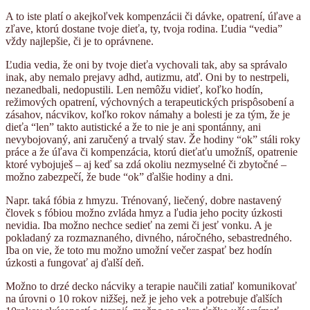
A to iste platí o akejkoľvek kompenzácii či dávke, opatrení, úľave a
zľave, ktorú dostane tvoje dieťa, ty, tvoja rodina. Ľudia “vedia”
vždy najlepšie, či je to oprávnene.
Ľudia vedia, že oni by tvoje dieťa vychovali tak, aby sa správalo
inak, aby nemalo prejavy adhd, autizmu, atď. Oni by to nestrpeli,
nezanedbali, nedopustili. Len nemôžu vidieť, koľko hodín,
režimových opatrení, výchovných a terapeutických prispôsobení a
zásahov, nácvikov, koľko rokov námahy a bolesti je za tým, že je
dieťa “len” takto autistické a že to nie je ani spontánny, ani
nevybojovaný, ani zaručený a trvalý stav. Že hodiny “ok” stáli roky
práce a že úľava či kompenzácia, ktorú dieťaťu umožníš, opatrenie
ktoré vybojuješ – aj keď sa zdá okoliu nezmyselné či zbytočné –
možno zabezpečí, že bude “ok” ďalšie hodiny a dni.
Napr. taká fóbia z hmyzu. Trénovaný, liečený, dobre nastavený
človek s fóbiou možno zvláda hmyz a ľudia jeho pocity úzkosti
nevidia. Iba možno nechce sedieť na zemi či jesť vonku. A je
pokladaný za rozmaznaného, divného, náročného, sebastredného.
Iba on vie, že toto mu možno umožní večer zaspať bez hodín
úzkosti a fungovať aj ďalší deň.
Možno to drzé decko nácviky a terapie naučili zatiaľ komunikovať
na úrovni o 10 rokov nižšej, než je jeho vek a potrebuje ďalších