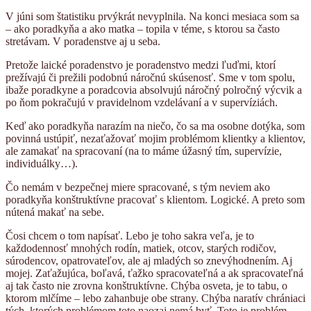
V júni som štatistiku prvýkrát nevyplnila. Na konci mesiaca som sa
– ako poradkyňa a ako matka – topila v téme, s ktorou sa často
stretávam. V poradenstve aj u seba.
Pretože laické poradenstvo je poradenstvo medzi ľuďmi, ktorí
prežívajú či prežili podobnú náročnú skúsenosť. Sme v tom spolu,
ibaže poradkyne a poradcovia absolvujú náročný polročný výcvik a
po ňom pokračujú v pravidelnom vzdelávaní a v supervíziách.
Keď ako poradkyňa narazím na niečo, čo sa ma osobne dotýka, som
povinná ustúpiť, nezaťažovať mojim problémom klientky a klientov,
ale zamakať na spracovaní (na to máme úžasný tím, supervízie,
individuálky…).
Čo nemám v bezpečnej miere spracované, s tým neviem ako
poradkyňa konštruktívne pracovať s klientom. Logické. A preto som
nútená makať na sebe.
Čosi chcem o tom napísať. Lebo je toho sakra veľa, je to
každodennosť mnohých rodín, matiek, otcov, starých rodičov,
súrodencov, opatrovateľov, ale aj mladých so znevýhodnením. Aj
mojej. Zaťažujúca, boľavá, ťažko spracovateľná a ak spracovateľná
aj tak často nie zrovna konštruktívne. Chýba osveta, je to tabu, o
ktorom mlčíme – lebo zahanbuje obe strany. Chýba naratív chrániaci
tých, ktorých problémom toto naozaj nemá byť. Toto je problém