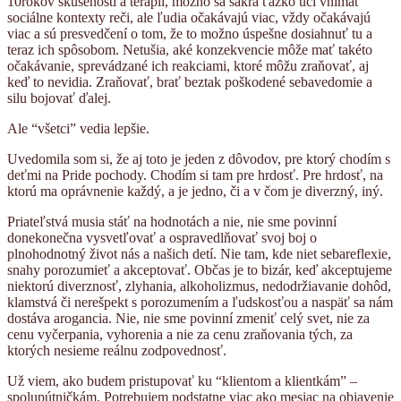
10rokov skúseností a terapií, možno sa sakra ťažko učí vnímať
sociálne kontexty reči, ale ľudia očakávajú viac, vždy očakávajú
viac a sú presvedčení o tom, že to možno úspešne dosiahnuť tu a
teraz ich spôsobom. Netušia, aké konzekvencie môže mať takéto
očakávanie, sprevádzané ich reakciami, ktoré môžu zraňovať, aj
keď to nevidia. Zraňovať, brať beztak poškodené sebavedomie a
silu bojovať ďalej.
Ale “všetci” vedia lepšie.
Uvedomila som si, že aj toto je jeden z dôvodov, pre ktorý chodím s
deťmi na Pride pochody. Chodím si tam pre hrdosť. Pre hrdosť, na
ktorú ma oprávnenie každý, a je jedno, či a v čom je diverzný, iný.
Priateľstvá musia stáť na hodnotách a nie, nie sme povinní
donekonečna vysvetľovať a ospravedlňovať svoj boj o
plnohodnotný život nás a našich detí. Nie tam, kde niet sebareflexie,
snahy porozumieť a akceptovať. Občas je to bizár, keď akceptujeme
niektorú diverznosť, zlyhania, alkoholizmus, nedodržiavanie dohôd,
klamstvá či nerešpekt s porozumením a ľudskosťou a naspäť sa nám
dostáva arogancia. Nie, nie sme povinní zmeniť celý svet, nie za
cenu vyčerpania, vyhorenia a nie za cenu zraňovania tých, za
ktorých nesieme reálnu zodpovednosť.
Už viem, ako budem pristupovať ku “klientom a klientkám” –
spolupútničkám. Potrebujem podstatne viac ako mesiac na objavenie