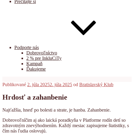
Prečítajte si
Podporte nás
Dobrovoľníctvo
2 % pre InkluCiTy
Kampaň
Ďakujeme
Publikované
2. júla 2025
2. júla 2025
od
Bratislavský Klub
Hrdosť a zahanbenie
Najťažšia, hneď po bolesti a strate, je hanba. Zahanbenie.
Dobrovoľníčim aj ako laická poradkyňa v Platforme rodín detí so
zdravotným znevýhodnením. Každý mesiac zapisujeme štatistiky, s
čím nás ľudia oslovujú.