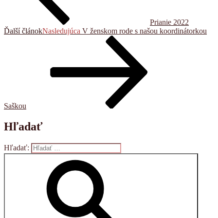
Prianie 2022
Ďalší článok
Nasledujúca
V ženskom rode s našou koordinátorkou
Saškou
Hľadať
Hľadať: