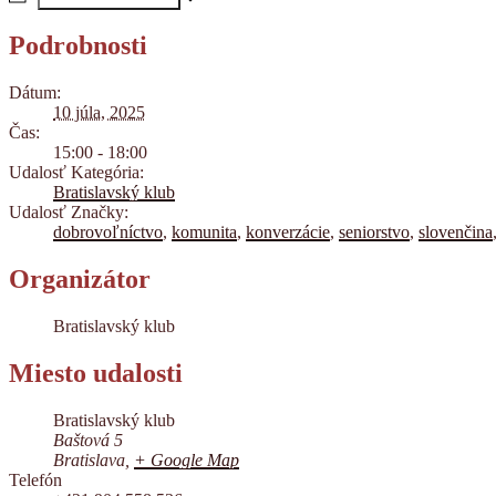
Podrobnosti
Dátum:
10 júla, 2025
Čas:
15:00 - 18:00
Udalosť Kategória:
Bratislavský klub
Udalosť Značky:
dobrovoľníctvo
,
komunita
,
konverzácie
,
seniorstvo
,
slovenčina
Organizátor
Bratislavský klub
Miesto udalosti
Bratislavský klub
Baštová 5
Bratislava
,
+ Google Map
Telefón