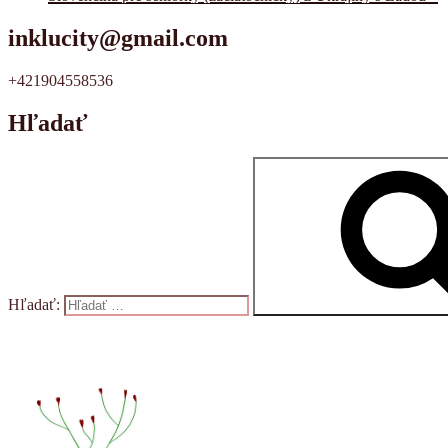
inklucity@gmail.com
+421904558536
Hľadať
Hľadať: