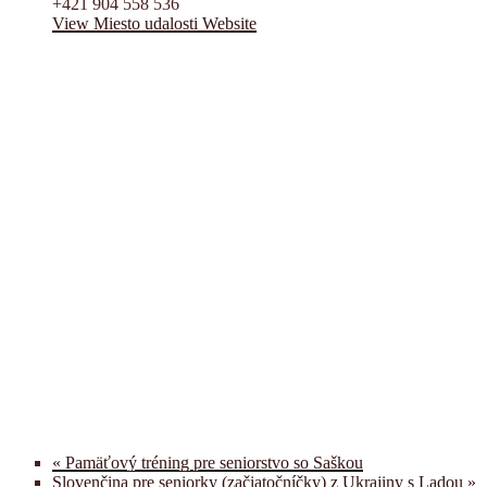
+421 904 558 536
View Miesto udalosti Website
«
Pamäťový tréning pre seniorstvo so Saškou
Slovenčina pre seniorky (začiatočníčky) z Ukrajiny s Ladou
»