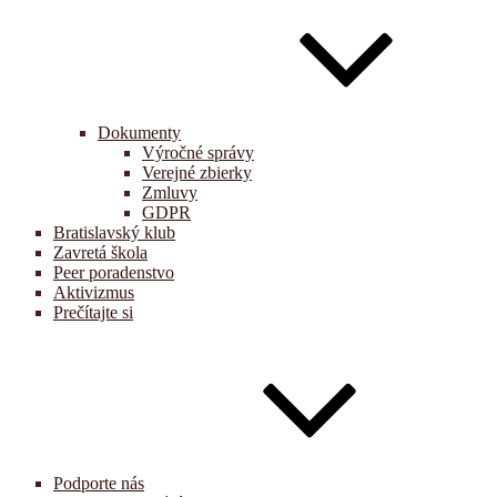
Dokumenty
Výročné správy
Verejné zbierky
Zmluvy
GDPR
Bratislavský klub
Zavretá škola
Peer poradenstvo
Aktivizmus
Prečítajte si
Podporte nás