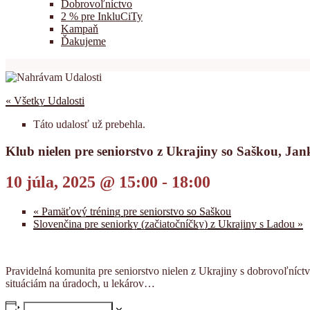
Dobrovoľníctvo
2 % pre InkluCiTy
Kampaň
Ďakujeme
« Všetky Udalosti
Táto udalosť už prebehla.
Klub nielen pre seniorstvo z Ukrajiny so Saškou, J
10 júla, 2025 @ 15:00
-
18:00
«
Pamäťový tréning pre seniorstvo so Saškou
Slovenčina pre seniorky (začiatočníčky) z Ukrajiny s Ladou
»
Pravidelná komunita pre seniorstvo nielen z Ukrajiny s dobrovoľníctv
situáciám na úradoch, u lekárov…
Pridať do kalendára