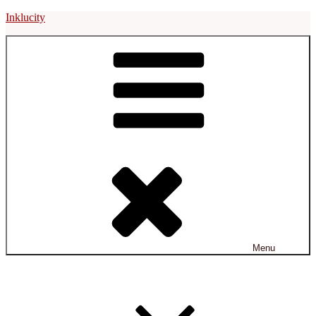
Prejsť
Inklucity
na
obsah
Menu