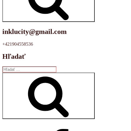
inklucity@gmail.com
+421904558536
Hľadať
Hľadať:
Vyhľadávanie