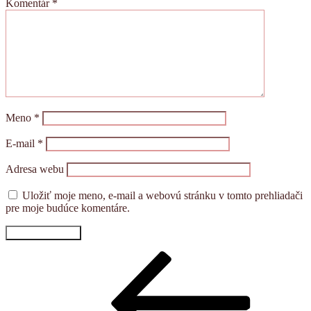
Komentár
*
Meno
*
E-mail
*
Adresa webu
Uložiť moje meno, e-mail a webovú stránku v tomto prehliadači
pre moje budúce komentáre.
Navigácia
Predchádzajúci
článok
v
článku