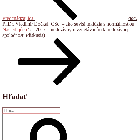
Predchádzajúca
doc.
PhDr. Vladimír Dočkal, CSc. – ako súvisí inklúzia s normálnosťou
Ďalší
Nasledujúca
5.1.2017 – inkluzívnym vzdelávaním k inkluzívnej
článok
spoločnosti (diskusia)
Hľadať
Hľadať:
Vyhľadávanie