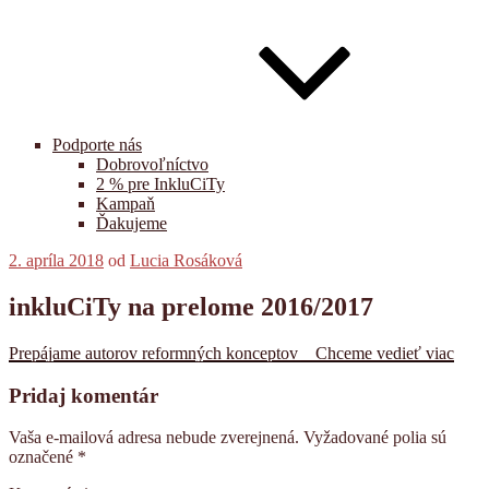
Podporte nás
Dobrovoľníctvo
2 % pre InkluCiTy
Kampaň
Ďakujeme
Publikované
2. apríla 2018
od
Lucia Rosáková
inkluCiTy na prelome 2016/2017
Prepájame autorov reformných konceptov _ Chceme vedieť viac
Pridaj komentár
Vaša e-mailová adresa nebude zverejnená.
Vyžadované polia sú
označené
*