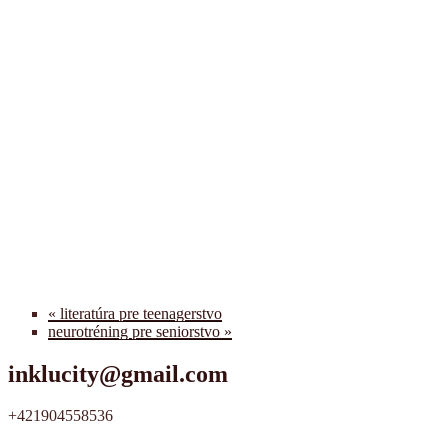
«
literatúra pre teenagerstvo
neurotréning pre seniorstvo
»
inklucity@gmail.com
+421904558536