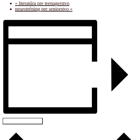
«
literatúra pre teenagerstvo
neurotréning pre seniorstvo
»
Pridať do kalendára