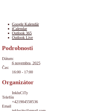
Google Kalendár
iCalendar
Outlook 365
Outlook Live
Podrobnosti
Dátum:
6 novembra, 2025
Čas:
16:00 - 17:00
Organizátor
InkluCiTy
Telefón
+421904558536
Email
inklucity@gmail.com