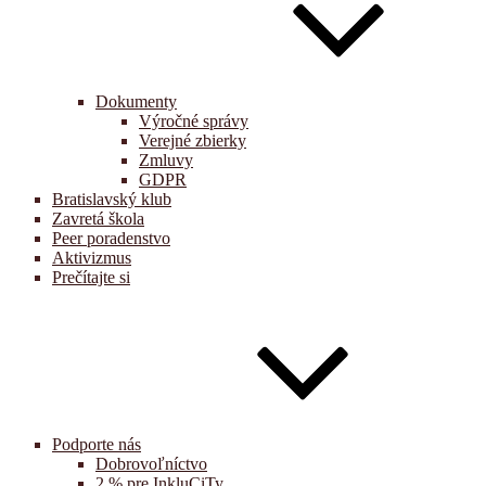
Dokumenty
Výročné správy
Verejné zbierky
Zmluvy
GDPR
Bratislavský klub
Zavretá škola
Peer poradenstvo
Aktivizmus
Prečítajte si
Podporte nás
Dobrovoľníctvo
2 % pre InkluCiTy